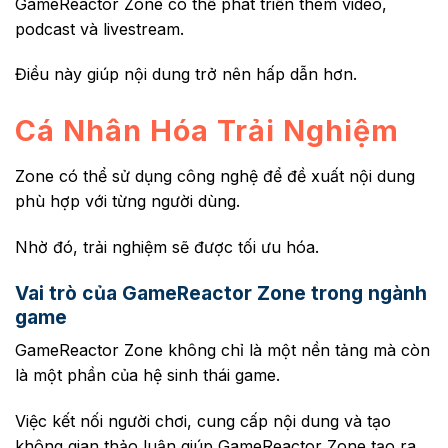
GameReactor Zone có thể phát triển thêm video,
podcast và livestream.
Điều này giúp nội dung trở nên hấp dẫn hơn.
Cá Nhân Hóa Trải Nghiệm
Zone có thể sử dụng công nghệ để đề xuất nội dung
phù hợp với từng người dùng.
Nhờ đó, trải nghiệm sẽ được tối ưu hóa.
Vai trò của GameReactor Zone trong ngành
game
GameReactor Zone không chỉ là một nền tảng mà còn
là một phần của hệ sinh thái game.
Việc kết nối người chơi, cung cấp nội dung và tạo
không gian thảo luận giúp GameReactor Zone tạo ra