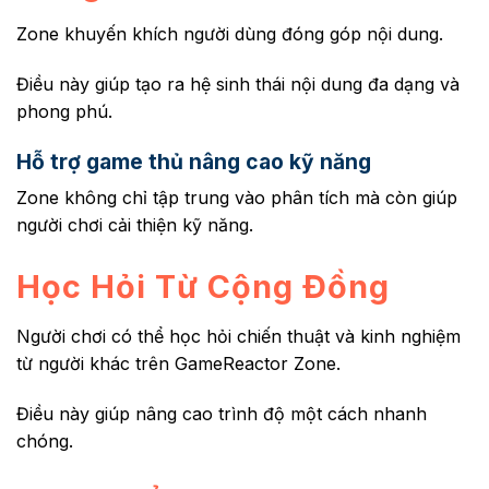
Zone khuyến khích người dùng đóng góp nội dung.
Điều này giúp tạo ra hệ sinh thái nội dung đa dạng và
phong phú.
Hỗ trợ game thủ nâng cao kỹ năng
Zone không chỉ tập trung vào phân tích mà còn giúp
người chơi cải thiện kỹ năng.
Học Hỏi Từ Cộng Đồng
Người chơi có thể học hỏi chiến thuật và kinh nghiệm
từ người khác trên GameReactor Zone.
Điều này giúp nâng cao trình độ một cách nhanh
chóng.