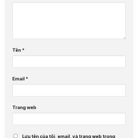
Tên
*
Email
*
Trang web
Lưu tên của tôi, email, và trang web trong