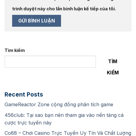
trình duyệt này cho lần bình luận kế tiếp của tôi.
Tìm kiếm
TÌM
KIẾM
Recent Posts
GameReactor Zone cộng đồng phân tích game
456club: Tại sao bạn nên tham gia vào nền tảng cá
cược trực tuyến này
Co88 – Chơi Casino Trực Tuyến Uy Tín Và Chất Lượng