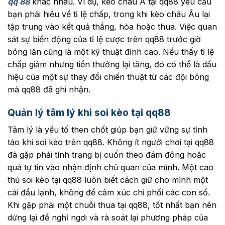
qq 88
khác nhau. Ví dụ, kèo châu Á tại qq88 yêu cầu
bạn phải hiểu về tỉ lệ chấp, trong khi kèo châu Âu lại
tập trung vào kết quả thắng, hòa hoặc thua. Việc quan
sát sự biến động của tỉ lệ cược trên qq88 trước giờ
bóng lăn cũng là một kỹ thuật đỉnh cao. Nếu thấy tỉ lệ
chấp giảm nhưng tiền thưởng lại tăng, đó có thể là dấu
hiệu của một sự thay đổi chiến thuật từ các đội bóng
mà qq88 đã ghi nhận.
Quản lý tâm lý khi soi kèo tại qq88
Tâm lý là yếu tố then chốt giúp bạn giữ vững sự tỉnh
táo khi soi kèo trên qq88. Không ít người chơi tại qq88
đã gặp phải tình trạng bị cuốn theo đám đông hoặc
quá tự tin vào nhận định chủ quan của mình. Một cao
thủ soi kèo tại qq88 luôn biết cách giữ cho mình một
cái đầu lạnh, không để cảm xúc chi phối các con số.
Khi gặp phải một chuỗi thua tại qq88, tốt nhất bạn nên
dừng lại để nghỉ ngơi và rà soát lại phương pháp của