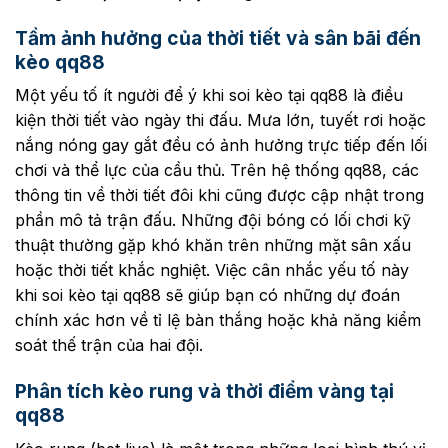
Tầm ảnh hưởng của thời tiết và sân bãi đến
kèo qq88
Một yếu tố ít người để ý khi soi kèo tại qq88 là điều
kiện thời tiết vào ngày thi đấu. Mưa lớn, tuyết rơi hoặc
nắng nóng gay gắt đều có ảnh hưởng trực tiếp đến lối
chơi và thể lực của cầu thủ. Trên hệ thống qq88, các
thông tin về thời tiết đôi khi cũng được cập nhật trong
phần mô tả trận đấu. Những đội bóng có lối chơi kỹ
thuật thường gặp khó khăn trên những mặt sân xấu
hoặc thời tiết khắc nghiệt. Việc cân nhắc yếu tố này
khi soi kèo tại qq88 sẽ giúp bạn có những dự đoán
chính xác hơn về tỉ lệ bàn thắng hoặc khả năng kiểm
soát thế trận của hai đội.
Phân tích kèo rung và thời điểm vàng tại
qq88