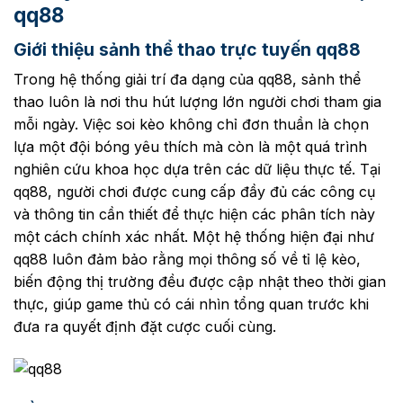
qq88
Giới thiệu sảnh thể thao trực tuyến qq88
Trong hệ thống giải trí đa dạng của qq88, sảnh thể
thao luôn là nơi thu hút lượng lớn người chơi tham gia
mỗi ngày. Việc soi kèo không chỉ đơn thuần là chọn
lựa một đội bóng yêu thích mà còn là một quá trình
nghiên cứu khoa học dựa trên các dữ liệu thực tế. Tại
qq88, người chơi được cung cấp đầy đủ các công cụ
và thông tin cần thiết để thực hiện các phân tích này
một cách chính xác nhất. Một hệ thống hiện đại như
qq88 luôn đảm bảo rằng mọi thông số về tỉ lệ kèo,
biến động thị trường đều được cập nhật theo thời gian
thực, giúp game thủ có cái nhìn tổng quan trước khi
đưa ra quyết định đặt cược cuối cùng.