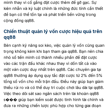
mình thay vì cố gắng đặt cược thêm để gỡ gạc. Sự
kiên nhẫn và kỷ luật chính là những đức tính cần thiết
để bạn có thể tồn tại và phát triển bền vững trong
cộng đồng qq88.
Chiến thuật quản lý vốn cược hiệu quả trên
qq88
Bên cạnh kỹ năng soi kèo, việc quản lý vốn cũng quan
trọng không kém khi bạn tham gia qq88. Bạn nên chia
nhỏ số tiền mình có thành nhiều phần để đặt cược
vào các trận đấu khác nhau thay vì dồn tất cả vào
một ván cược duy nhất trên qq88. Các chuyên gia tại
qq88 thường áp dụng quy tắc đặt cược từ 2% đến 5%
tổng số vốn cho mỗi trận đấu. Điều này giúp bạn giảm
thiểu rủi ro và có thể duy trì cuộc chơi lâu dài tại qq88.
Việc theo dõi sát sao ngân sách trên tài khoản qq88
s��� giúp bạn kiểm soát được tình hình tài chính và
đưa ra những chiến lược phù hợp cho từng giai đoạn