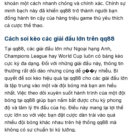
khoản một cách nhanh chóng và chính xác. Chính sự
minh bạch này đã khiến qq88 trở thành người bạn
đồng hành tin cậy của hàng triệu game thủ yêu thích
cá cược thể thao.
Cách soi kèo các giải đấu lớn trên qq88
Tại qq88, các giải đấu lớn như Ngoại hạng Anh,
Champions League hay World Cup luôn có bảng kèo
cực kỳ đa dạng. Đối với những giải đấu này, thông tin
thường rất dồi dào nhưng cũng dễ g��y nhiễu. Bí
quyết để soi kèo hiệu quả tại qq88 cho các giải đấu lớn
là tập trung vào một vài đội bóng mà bạn am hiểu
nhất. Việc theo dõi xuyên suốt hành trình của một đội
bóng tại qq88 giúp bạn nắm bắt được chu kỳ phong
độ và tâm lý thi đấu của họ. Điều này mang lại lợi thế
cực lớn so với việc bạn đặt cược dàn trải vào quá
nhiều đội bóng khác nhau trên hệ thống qq88 mà
không có sự chuẩn bị kỹ lưỡng.